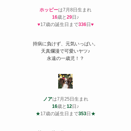
ホッピー
は7月8日生まれ
16
歳と
29
日♪
♥
17歳の誕生日まで
336
日
♥
持病
に負けず、元気いっぱい。
天真爛漫で可愛いヤツ♪
永遠の一歳児！？
ノア
は7月25日生まれ
16
歳と
12
日♪
★
17歳の誕生日まで
353
日
★