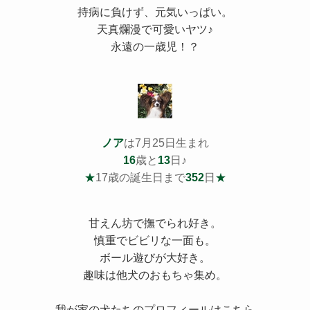
持病
に負けず、元気いっぱい。
天真爛漫で可愛いヤツ♪
永遠の一歳児！？
ノア
は7月25日生まれ
16
歳と
13
日♪
★
17歳の誕生日まで
352
日
★
甘えん坊で撫でられ好き。
慎重でビビリな一面も。
ボール遊びが大好き。
趣味は他犬のおもちゃ集め。
我が家の犬たちのプロフィールはこちら