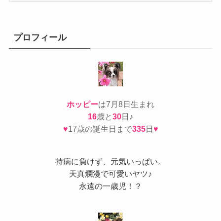
ゴ
リ
ー
プロフィール
ホッピー
は7月8日生まれ
16
歳と
30
日♪
♥
17歳の誕生日まで
335
日
♥
持病
に負けず、元気いっぱい。
天真爛漫で可愛いヤツ♪
永遠の一歳児！？