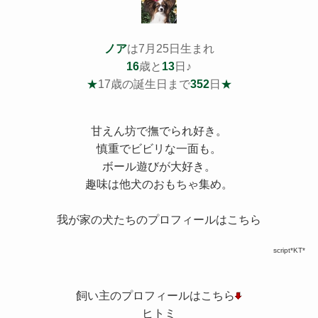
ノア
は7月25日生まれ
16
歳と
13
日♪
★
17歳の誕生日まで
352
日
★
甘えん坊で撫でられ好き。
慎重でビビリな一面も。
ボール遊びが大好き。
趣味は他犬のおもちゃ集め。
我が家の犬たちのプロフィールはこちら
script*KT*
飼い主のプロフィールはこちら
ヒトミ