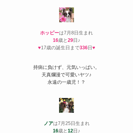
ホッピー
は7月8日生まれ
16
歳と
29
日♪
♥
17歳の誕生日まで
336
日
♥
持病
に負けず、元気いっぱい。
天真爛漫で可愛いヤツ♪
永遠の一歳児！？
ノア
は7月25日生まれ
16
歳と
12
日♪