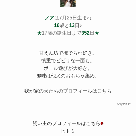
ノア
は7月25日生まれ
16
歳と
13
日♪
★
17歳の誕生日まで
352
日
★
甘えん坊で撫でられ好き。
慎重でビビリな一面も。
ボール遊びが大好き。
趣味は他犬のおもちゃ集め。
我が家の犬たちのプロフィールはこちら
script*KT*
飼い主のプロフィールはこちら
ヒトミ