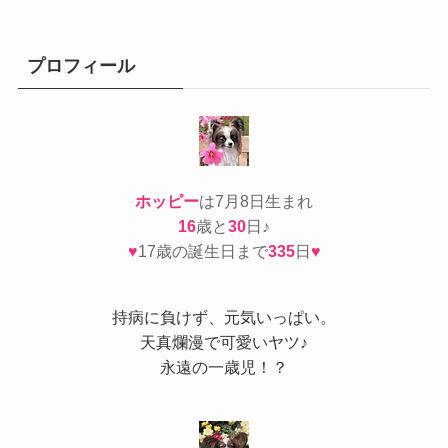
ゴ
リ
ー
プロフィール
ホッピー
は7月8日生まれ
16
歳と
30
日♪
♥
17歳の誕生日まで
335
日
♥
持病
に負けず、元気いっぱい。
天真爛漫で可愛いヤツ♪
永遠の一歳児！？