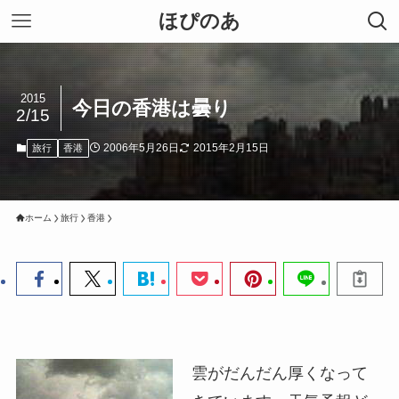
ほぴのあ
2015
今日の香港は曇り
2/15
2006年5月26日
2015年2月15日
旅行
香港
ホーム
旅行
香港
雲がだんだん厚くなって