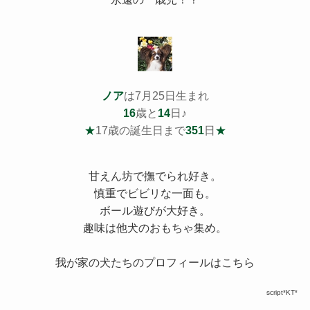
ノア
は7月25日生まれ
16
歳と
14
日♪
★
17歳の誕生日まで
351
日
★
甘えん坊で撫でられ好き。
慎重でビビリな一面も。
ボール遊びが大好き。
趣味は他犬のおもちゃ集め。
我が家の犬たちのプロフィールはこちら
script*KT*