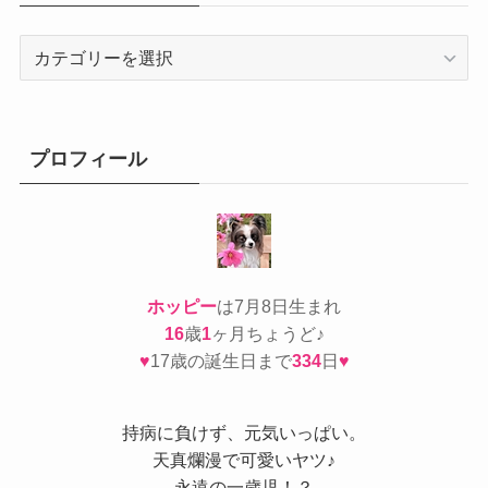
カ
テ
ゴ
リ
ー
プロフィール
ホッピー
は7月8日生まれ
16
歳
1
ヶ月ちょうど♪
♥
17歳の誕生日まで
334
日
♥
持病
に負けず、元気いっぱい。
天真爛漫で可愛いヤツ♪
永遠の一歳児！？