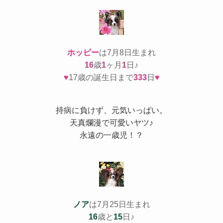
ホッピー
は7月8日生まれ
16
歳
1
ヶ月
1
日♪
♥
17歳の誕生日まで
333
日
♥
持病
に負けず、元気いっぱい。
天真爛漫で可愛いヤツ♪
永遠の一歳児！？
ノア
は7月25日生まれ
16
歳と
15
日♪