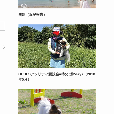
無題（近況報告）
ー
OPDESアジリティ競技会in秋ヶ瀬2days（2018
年5月）