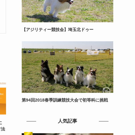
【アジリティー競技会】埼玉北ドゥー
第94回2018春季訓練競技大会で初等科に挑戦
人気記事
に
方法