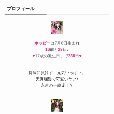
リ
ー
プロフィール
ホッピー
は7月8日生まれ
16
歳と
29
日♪
♥
17歳の誕生日まで
336
日
♥
持病
に負けず、元気いっぱい。
天真爛漫で可愛いヤツ♪
永遠の一歳児！？