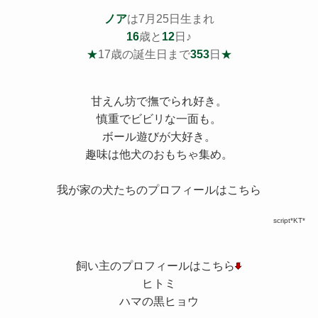
ノア
は7月25日生まれ
16
歳と
12
日♪
★
17歳の誕生日まで
353
日
★
甘えん坊で撫でられ好き。
慎重でビビリな一面も。
ボール遊びが大好き。
趣味は他犬のおもちゃ集め。
我が家の犬たちのプロフィールはこちら
script*KT*
飼い主のプロフィールはこちら
ヒトミ
ハマの黒ヒョウ