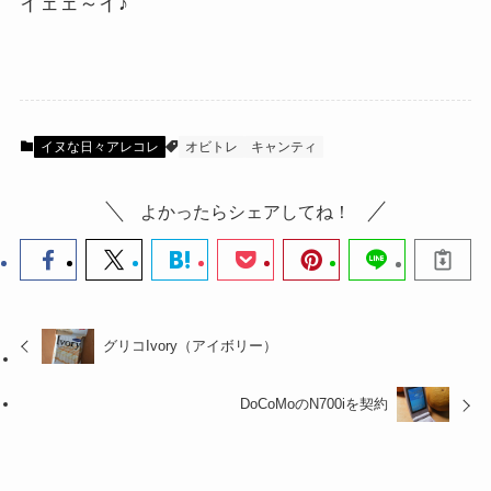
イェェ～イ♪
イヌな日々アレコレ
オビトレ
キャンティ
よかったらシェアしてね！
グリコIvory（アイボリー）
DoCoMoのN700iを契約