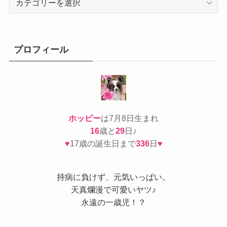
テ
ゴ
リ
ー
プロフィール
ホッピー
は7月8日生まれ
16
歳と
29
日♪
♥
17歳の誕生日まで
336
日
♥
持病
に負けず、元気いっぱい。
天真爛漫で可愛いヤツ♪
永遠の一歳児！？