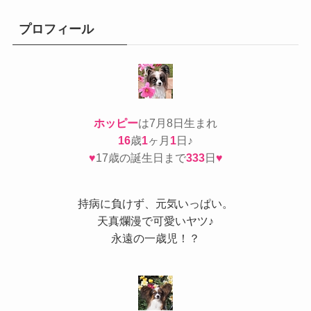
リ
ー
プロフィール
ホッピー
は7月8日生まれ
16
歳
1
ヶ月
1
日♪
♥
17歳の誕生日まで
333
日
♥
持病
に負けず、元気いっぱい。
天真爛漫で可愛いヤツ♪
永遠の一歳児！？