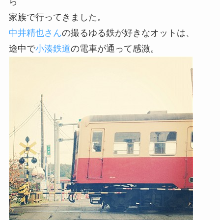
ら
家族で行ってきました。
中井精也さん
の撮るゆる鉄が好きなオットは、
途中で
小湊鉄道
の電車が通って感激。