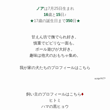
ノア
は7月25日生まれ
16
歳と
15
日♪
★
17歳の誕生日まで
350
日
★
甘えん坊で撫でられ好き。
慎重でビビリな一面も。
ボール遊びが大好き。
趣味は他犬のおもちゃ集め。
我が家の犬たちのプロフィールはこちら
script*KT*
飼い主のプロフィールはこちら
ヒトミ
ハマの黒ヒョウ