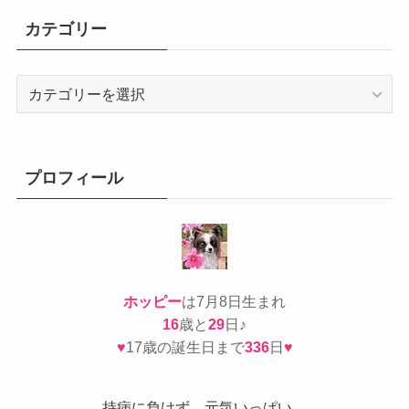
カテゴリー
カ
テ
ゴ
リ
ー
プロフィール
ホッピー
は7月8日生まれ
16
歳と
29
日♪
♥
17歳の誕生日まで
336
日
♥
持病
に負けず、元気いっぱい。