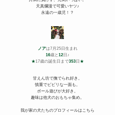
天真爛漫で可愛いヤツ♪
永遠の一歳児！？
ノア
は7月25日生まれ
16
歳と
12
日♪
★
17歳の誕生日まで
353
日
★
甘えん坊で撫でられ好き。
慎重でビビリな一面も。
ボール遊びが大好き。
趣味は他犬のおもちゃ集め。
我が家の犬たちのプロフィールはこちら