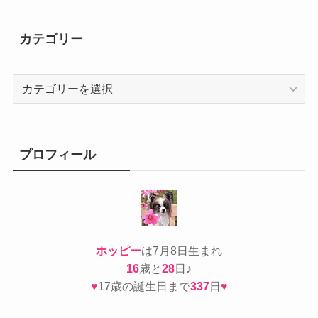
カテゴリー
カ
テ
ゴ
リ
ー
プロフィール
ホッピー
は7月8日生まれ
16
歳と
28
日♪
♥
17歳の誕生日まで
337
日
♥