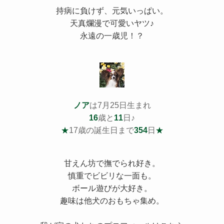
持病
に負けず、元気いっぱい。
天真爛漫で可愛いヤツ♪
永遠の一歳児！？
ノア
は7月25日生まれ
16
歳と
11
日♪
★
17歳の誕生日まで
354
日
★
甘えん坊で撫でられ好き。
慎重でビビリな一面も。
ボール遊びが大好き。
趣味は他犬のおもちゃ集め。