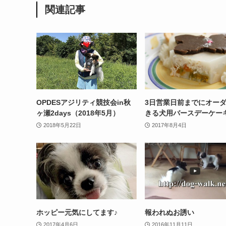
関連記事
OPDESアジリティ競技会in秋
3日営業日前までにオー
ヶ瀬2days（2018年5月）
きる犬用バースデーケー
2018年5月22日
2017年8月4日
ホッピー元気にしてます♪
報われぬお誘い
2017年4月6日
2016年11月11日