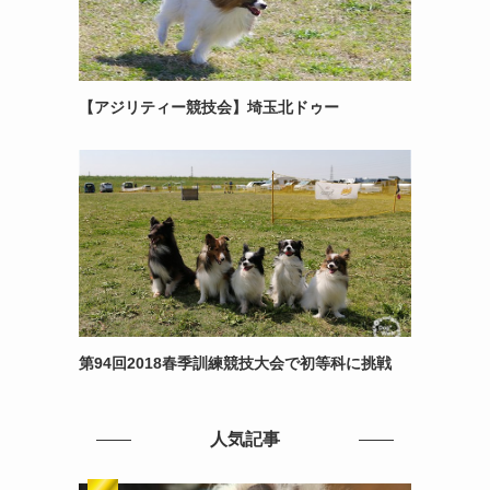
【アジリティー競技会】埼玉北ドゥー
第94回2018春季訓練競技大会で初等科に挑戦
人気記事