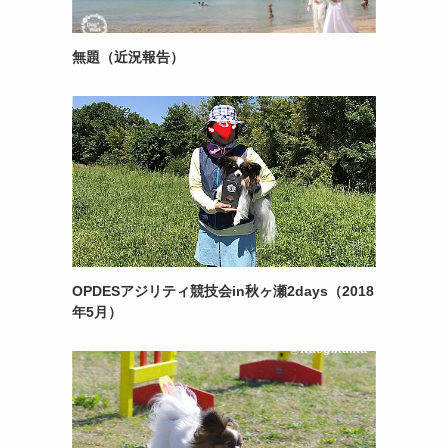
無題（近況報告）
OPDESアジリティ競技会in秋ヶ瀬2days（2018
年5月）