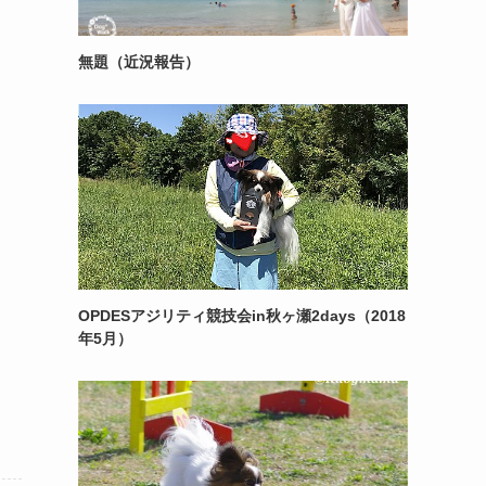
無題（近況報告）
OPDESアジリティ競技会in秋ヶ瀬2days（2018
年5月）