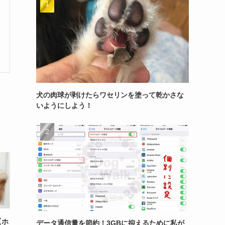
犬の肉球が剥けたらワセリンを塗って乾かさな
いようにしよう！
【ホ
データ通信量を節約！3GBに抑えるために私が