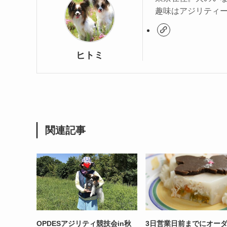
趣味はアジリティ
ヒトミ
関連記事
OPDESアジリティ競技会in秋
3日営業日前までにオー