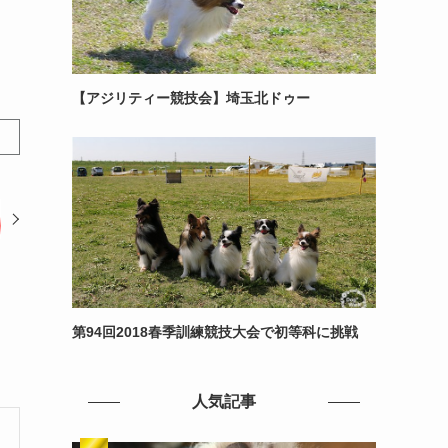
【アジリティー競技会】埼玉北ドゥー
第94回2018春季訓練競技大会で初等科に挑戦
人気記事