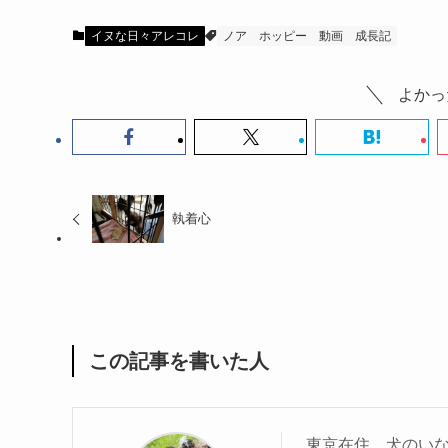
イヌな日々アレコレ
ノア
ホッピー
動画
成長記
よかっ
執着心
この記事を書いた人
東京在住。犬のい