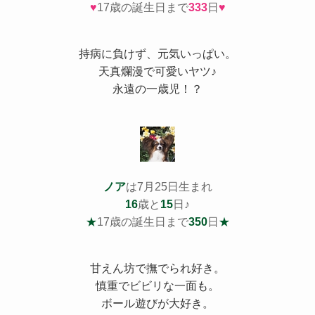
♥
17歳の誕生日まで
333
日
♥
持病
に負けず、元気いっぱい。
天真爛漫で可愛いヤツ♪
永遠の一歳児！？
ノア
は7月25日生まれ
16
歳と
15
日♪
★
17歳の誕生日まで
350
日
★
甘えん坊で撫でられ好き。
慎重でビビリな一面も。
ボール遊びが大好き。