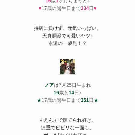
16
歳
1
ヶ月ちょうど♪
♥
17歳の誕生日まで
334
日
♥
持病
に負けず、元気いっぱい。
天真爛漫で可愛いヤツ♪
永遠の一歳児！？
ノア
は7月25日生まれ
16
歳と
14
日♪
★
17歳の誕生日まで
351
日
★
甘えん坊で撫でられ好き。
慎重でビビリな一面も。