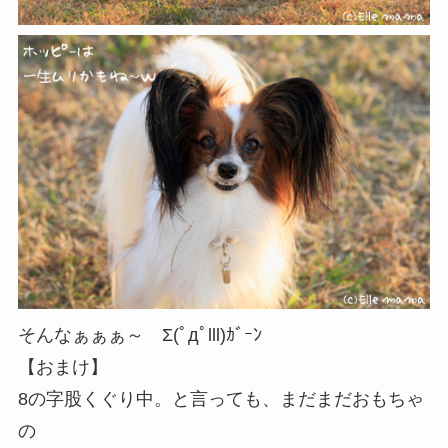
そんなぁぁぁ～ Σ(ﾟдﾟlll)ｶﾞｰﾝ
【おまけ】
8の字股くぐり中。と言っても、まだまだおもちゃ
の