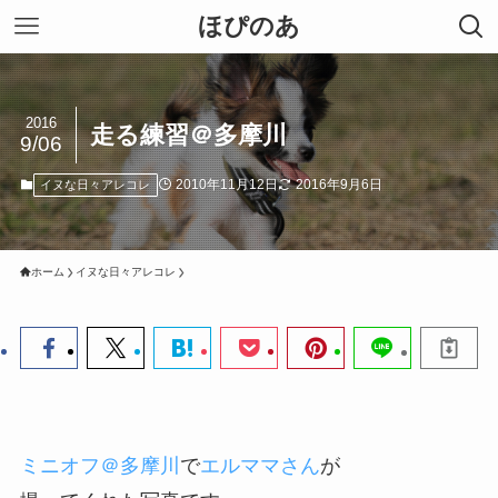
ほぴのあ
2016
走る練習＠多摩川
9/06
2010年11月12日
2016年9月6日
イヌな日々アレコレ
ホーム
イヌな日々アレコレ
ミニオフ＠多摩川
で
エルママさん
が