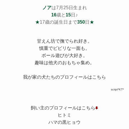
ノア
は7月25日生まれ
16
歳と
15
日♪
★
17歳の誕生日まで
350
日
★
甘えん坊で撫でられ好き。
慎重でビビリな一面も。
ボール遊びが大好き。
趣味は他犬のおもちゃ集め。
我が家の犬たちのプロフィールはこちら
script*KT*
飼い主のプロフィールはこちら
ヒトミ
ハマの黒ヒョウ