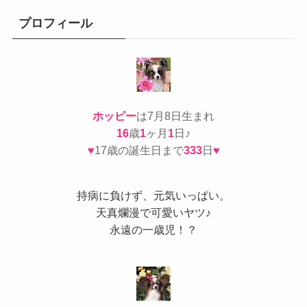
リ
ー
プロフィール
ホッピー
は7月8日生まれ
16
歳
1
ヶ月
1
日♪
♥
17歳の誕生日まで
333
日
♥
持病
に負けず、元気いっぱい。
天真爛漫で可愛いヤツ♪
永遠の一歳児！？