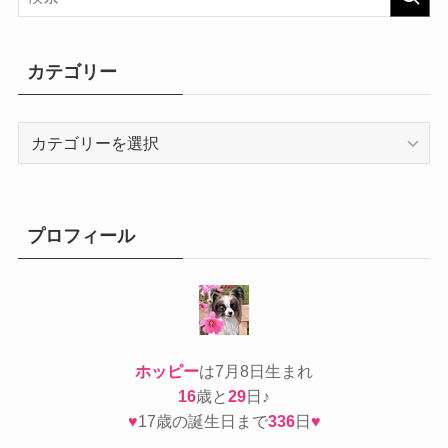
カテゴリー
カ
テ
ゴ
リ
ー
プロフィール
ホッピー
は7月8日生まれ
16
歳と
29
日♪
♥
17歳の誕生日まで
336
日
♥