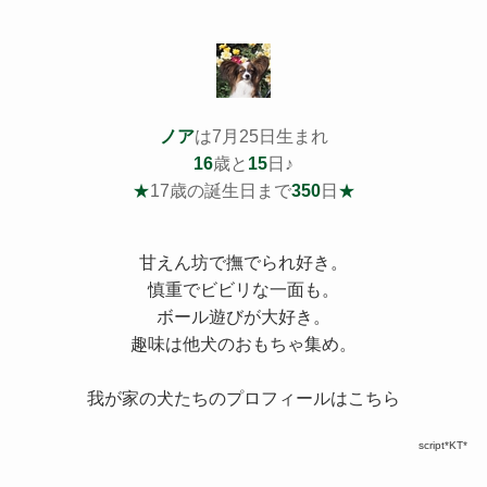
ノア
は7月25日生まれ
16
歳と
15
日♪
★
17歳の誕生日まで
350
日
★
甘えん坊で撫でられ好き。
慎重でビビリな一面も。
ボール遊びが大好き。
趣味は他犬のおもちゃ集め。
我が家の犬たちのプロフィールはこちら
script*KT*