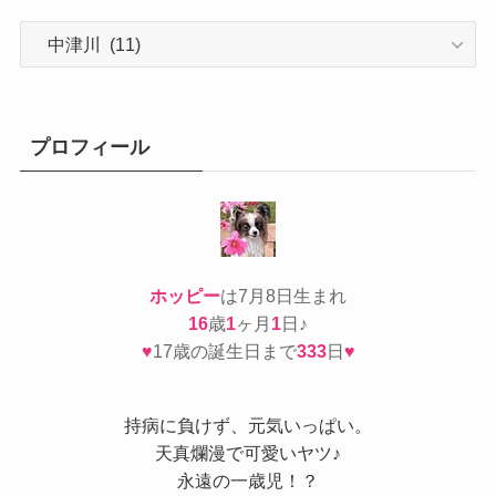
カ
テ
ゴ
リ
ー
プロフィール
ホッピー
は7月8日生まれ
16
歳
1
ヶ月
1
日♪
♥
17歳の誕生日まで
333
日
♥
持病
に負けず、元気いっぱい。
天真爛漫で可愛いヤツ♪
永遠の一歳児！？