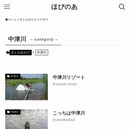
ほぴのあ
ホーム
犬とお出かけ
中津川
中津川
– category –
犬とお出かけ
中津川
中津川リゾート
中津川
2013年7月16日
こっちは中津川
中津川
2010年8月8日