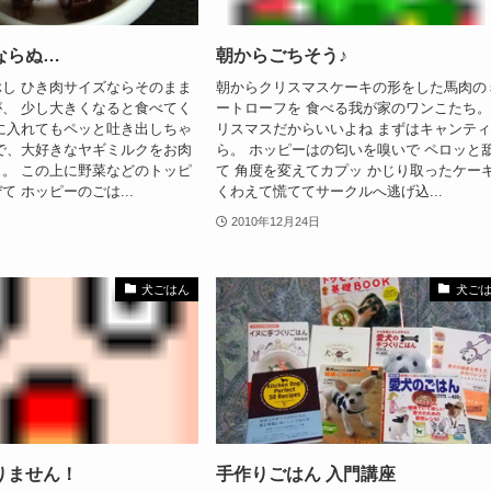
ならぬ…
朝からごちそう♪
し ひき肉サイズならそのまま
朝からクリスマスケーキの形をした馬肉の
、 少し大きくなると食べてく
ートローフを 食べる我が家のワンこたち。
に入れてもペッと吐き出しちゃ
リスマスだからいいよね まずはキャンテ
で、大好きなヤギミルクをお肉
ら。 ホッピーはの匂いを嗅いで ペロッと
。 この上に野菜などのトッピ
て 角度を変えてカプッ かじり取ったケー
 ホッピーのごは...
くわえて慌ててサークルへ逃げ込...
2010年12月24日
犬ごはん
犬ご
りません！
手作りごはん 入門講座