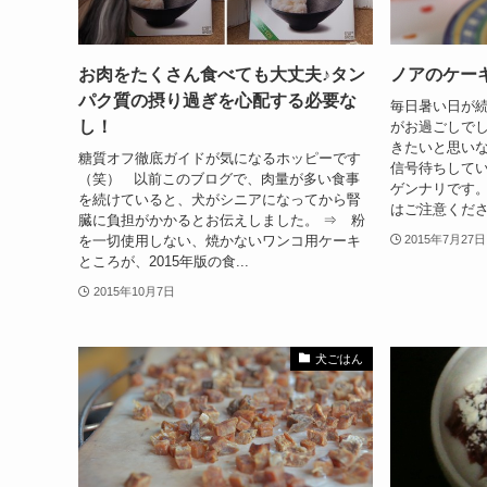
お肉をたくさん食べても大丈夫♪タン
ノアのケー
パク質の摂り過ぎを心配する必要な
毎日暑い日が
し！
がお過ごしでし
きたいと思い
糖質オフ徹底ガイドが気になるホッピーです
信号待ちして
（笑） 以前このブログで、肉量が多い食事
ゲンナリです。
を続けていると、犬がシニアになってから腎
はご注意くださ
臓に負担がかかるとお伝えしました。 ⇒ 粉
を一切使用しない、焼かないワンコ用ケーキ
2015年7月27日
ところが、2015年版の食...
2015年10月7日
犬ごはん