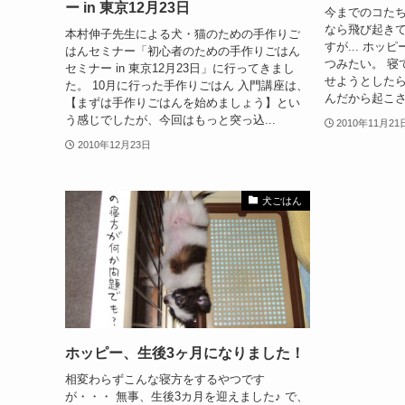
ー in 東京12月23日
今までのコた
なら飛び起きて
本村伸子先生による犬・猫のための手作りご
すが... ホ
はんセミナー「初心者のための手作りごはん
つみたい。 寝
セミナー in 東京12月23日」に行ってきまし
せようとしたら
た。 10月に行った手作りごはん 入門講座は、
んだから起こさな
【まずは手作りごはんを始めましょう】とい
う感じでしたが、今回はもっと突っ込...
2010年11月21
2010年12月23日
犬ごはん
ホッピー、生後3ヶ月になりました！
相変わらずこんな寝方をするやつです
が・・・ 無事、生後3カ月を迎えました♪ で、