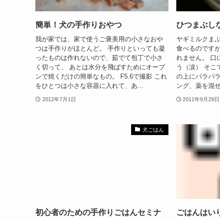
簡単！犬の手作りおやつ
ひつまぶし
我が家では、家で使うご褒美用の小さなおや
ヤギミルクまぶ
つは手作りがほとんど。 手作りといっても凝
食べるのですが
ったものは作れないので、茹でて包丁で小さ
れません。 口
く切って、 あとは水分を飛ばすためにオーブ
う（涙） そこ
ンで焼くだけの簡単なもの。 F5.6で撮影 これ
の上にパラパラ
をひとつは小さな容器に入れて、あ...
ング、薬を混ぜて
2012年7月1日
2011年9月29日
犬ごはん
初心者のための手作りごはんセミナ
ごはんはい