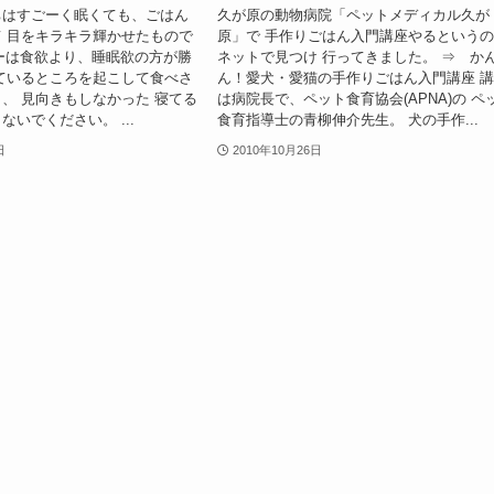
ちはすごーく眠くても、ごはん
久が原の動物病院「ペットメディカル久が
 目をキラキラ輝かせたもので
原」で 手作りごはん入門講座やるという
ッピーは食欲より、睡眠欲の方が勝
ネットで見つけ 行ってきました。 ⇒ か
ているところを起こして食べさ
ん！愛犬・愛猫の手作りごはん入門講座 
、 見向きもしなかった 寝てる
は病院長で、ペット食育協会(APNA)の ペ
いでください。 ...
食育指導士の青柳伸介先生。 犬の手作...
日
2010年10月26日