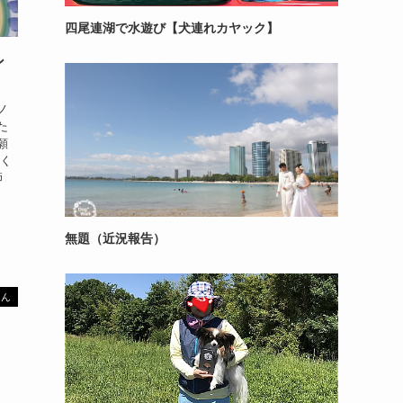
四尾連湖で水遊び【犬連れカヤック】
ン
ノ
た
願
てく
師
無題（近況報告）
はん