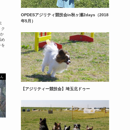
OPDESアジリティ競技会in秋ヶ瀬2days（2018
年5月）
ミ
 ク
ィか
舐め
キを
はん
【アジリティー競技会】埼玉北ドゥー