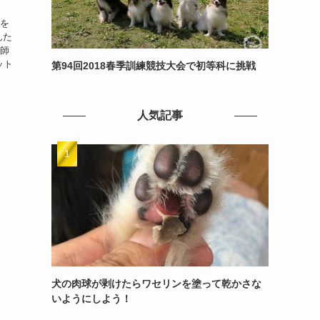
のを
んた
講師
ット
第94回2018春季訓練競技大会で初等科に挑戦
人気記事
犬の肉球が剥けたらワセリンを塗って乾かさな
いようにしよう！