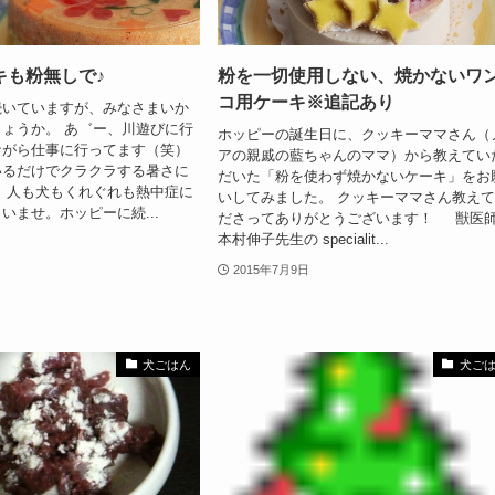
キも粉無しで♪
粉を一切使用しない、焼かないワ
コ用ケーキ※追記あり
続いていますが、みなさまいか
ょうか。 あ゛ー、川遊びに行
ホッピーの誕生日に、クッキーママさん（
ながら仕事に行ってます（笑）
アの親戚の藍ちゃんのママ）から教えてい
いるだけでクラクラする暑さに
だいた「粉を使わず焼かないケーキ」をお
 人も犬もくれぐれも熱中症に
いしてみました。 クッキーママさん教え
いませ。ホッピーに続...
ださってありがとうございます！ 獣医
本村伸子先生の specialit...
2015年7月9日
犬ごはん
犬ご