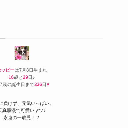
ホッピー
は7月8日生まれ
16
歳と
29
日♪
17歳の誕生日まで
336
日
♥
に負けず、元気いっぱい。
天真爛漫で可愛いヤツ♪
永遠の一歳児！？