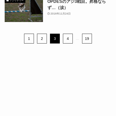
OPDESのアジ3戦目。昇格なら
アジリティー
ず…（涙）
2016年11月24日
1
2
3
4
...
19