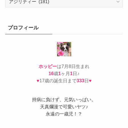
テ
ゴ
リ
ー
プロフィール
ホッピー
は7月8日生まれ
16
歳
1
ヶ月
1
日♪
♥
17歳の誕生日まで
333
日
♥
持病
に負けず、元気いっぱい。
天真爛漫で可愛いヤツ♪
永遠の一歳児！？