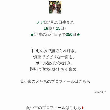
ノア
は7月25日生まれ
16
歳と
15
日♪
★
17歳の誕生日まで
350
日
★
甘えん坊で撫でられ好き。
慎重でビビリな一面も。
ボール遊びが大好き。
趣味は他犬のおもちゃ集め。
我が家の犬たちのプロフィールはこちら
script*KT*
飼い主のプロフィールはこちら