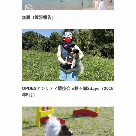
無題（近況報告）
OPDESアジリティ競技会in秋ヶ瀬2days（2018
年5月）