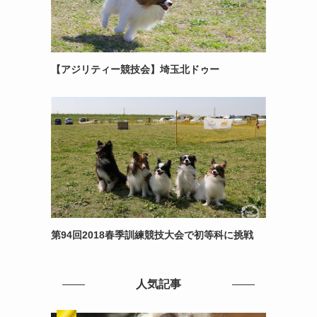
【アジリティー競技会】埼玉北ドゥー
第94回2018春季訓練競技大会で初等科に挑戦
人気記事