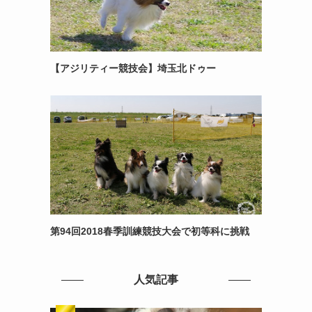
【アジリティー競技会】埼玉北ドゥー
第94回2018春季訓練競技大会で初等科に挑戦
人気記事