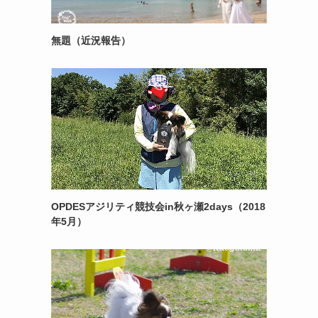
無題（近況報告）
OPDESアジリティ競技会in秋ヶ瀬2days（2018
年5月）