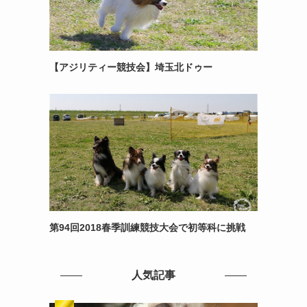
【アジリティー競技会】埼玉北ドゥー
第94回2018春季訓練競技大会で初等科に挑戦
人気記事