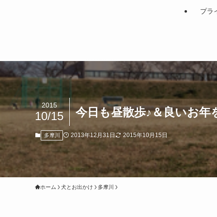
プラ
2015
今日も昼散歩♪＆良いお年
10/15
2013年12月31日
2015年10月15日
多摩川
ホーム
犬とお出かけ
多摩川