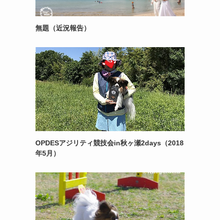
無題（近況報告）
OPDESアジリティ競技会in秋ヶ瀬2days（2018
年5月）