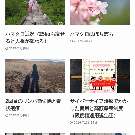
ハマクロ近況（25kgも痩せ
ハマクロはぼちぼち
ると人相が変わる）
2017年4月7日
2017年8月8日
2回目のリンパ節切除と帯
サイバーナイフ治療でかか
状疱疹
った費用と高額療養制度
（限度額適用認定証）
2017年2月8日
2016年10月14日