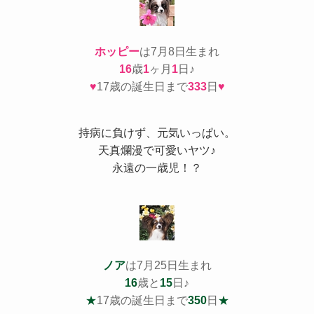
ホッピー
は7月8日生まれ
16
歳
1
ヶ月
1
日♪
♥
17歳の誕生日まで
333
日
♥
持病
に負けず、元気いっぱい。
天真爛漫で可愛いヤツ♪
永遠の一歳児！？
ノア
は7月25日生まれ
16
歳と
15
日♪
★
17歳の誕生日まで
350
日
★