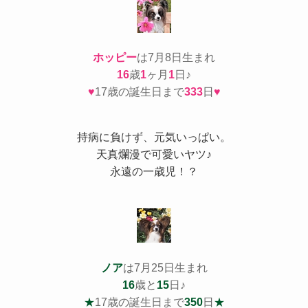
ホッピー
は7月8日生まれ
16
歳
1
ヶ月
1
日♪
♥
17歳の誕生日まで
333
日
♥
持病
に負けず、元気いっぱい。
天真爛漫で可愛いヤツ♪
永遠の一歳児！？
ノア
は7月25日生まれ
16
歳と
15
日♪
★
17歳の誕生日まで
350
日
★