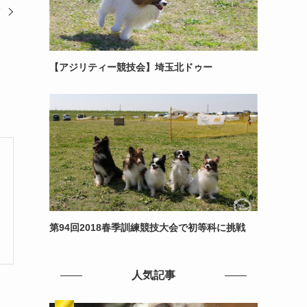
筋
【アジリティー競技会】埼玉北ドゥー
第94回2018春季訓練競技大会で初等科に挑戦
人気記事