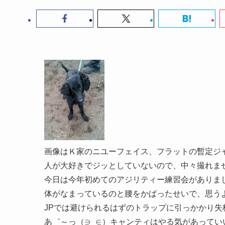
画像はＫ家のニユーフェイス、フラットの暫定ジ
人が大好きでジッとしていないので、中々撮れま
今日は今年初めてのアジリティー練習会がありま
体がなまっているのと腰をかばったせいで、思う
JPでは避けられるはずのトラップに引っかかり失
あ゛～っ（∋_∈）キャンティはやる気があって