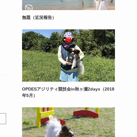
無題（近況報告）
OPDESアジリティ競技会in秋ヶ瀬2days（2018
年5月）