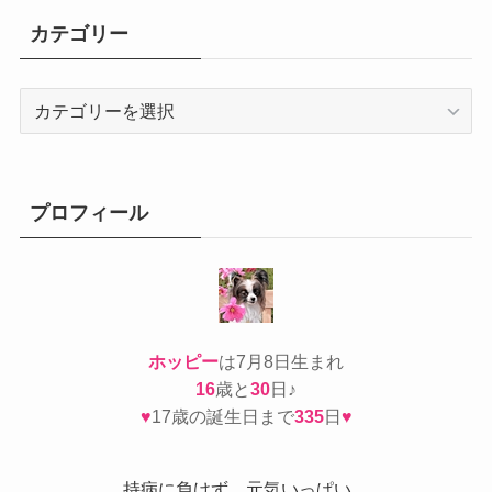
カテゴリー
カ
テ
ゴ
リ
ー
プロフィール
ホッピー
は7月8日生まれ
16
歳と
30
日♪
♥
17歳の誕生日まで
335
日
♥
持病
に負けず、元気いっぱい。