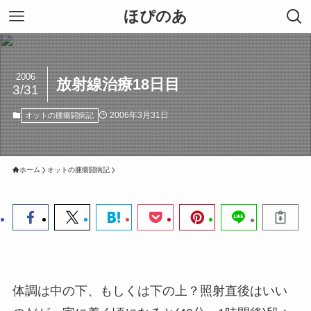
ほぴのあ
2006
放射線治療18日目
3/31
2006年3月31日
オットの腫瘍闘病記
ホーム
オットの腫瘍闘病記
体調は中の下、もしくは下の上？照射直後はいい