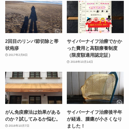
2回目のリンパ節切除と帯
サイバーナイフ治療でかか
状疱疹
った費用と高額療養制度
（限度額適用認定証）
2017年2月8日
2016年10月14日
がん免疫療法は効果がある
サイバーナイフ治療後半年
のか？試してみるか悩む。
が経過、腫瘍が小さくなり
ました！
2016年10月7日