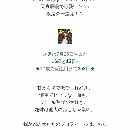
天真爛漫で可愛いヤツ♪
永遠の一歳児！？
ノア
は7月25日生まれ
16
歳と
13
日♪
★
17歳の誕生日まで
352
日
★
甘えん坊で撫でられ好き。
慎重でビビリな一面も。
ボール遊びが大好き。
趣味は他犬のおもちゃ集め。
我が家の犬たちのプロフィールはこちら